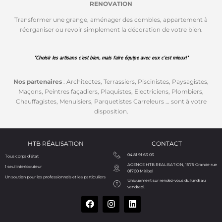
RENOVATION
Transformer une grange, aménager des combles, appartement à
réorganiser ou revoir simplement la décoration de votre bien.
"Choisir les artisans c'est bien, mais faire équipe avec eux c'est mieux!"
Nos partenaires
: Architectes, Terrassiers, Piscinistes, Paysagistes,
Maçons, Peintres façadiers, Plaquistes, Electriciens, Plombiers,
Chauffagistes, Menuisiers, Parquetistes Carreleurs … sont à votre
disposition.
HTB RÉALISATION
CONTACT
04 81 91 63 03
Tous corps d’état
AGENCE HTB REALISATION, 1575 Grande rue
1 seul interlocuteur
01700 Miribel
Un soutien pour les professionnels et les particuliers
Uniquement sur rendez-vous du lundi au
vendredi.