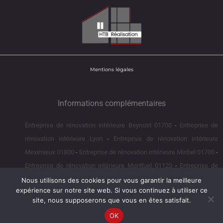
Mentions légales
Informations complémentaires
Entreprise de rénovation intérieure Beynost 01700
Entreprise de
rénovation intérieure Lyon
Entreprise de rénovation intérieure
Meximieux 01800
Entreprise de rénovation intérieure Miribel 01700
Entreprise de rénovation intérieure Montluel 01120
Entreprise de
rénovation intérieure Rillieux la Pape
Construction de piscine
Nous utilisons des cookies pour vous garantir la meilleure
expérience sur notre site web. Si vous continuez à utiliser ce
Beynost 01700
Construction de piscine Lyon
Construction de
site, nous supposerons que vous en êtes satisfait.
piscine Meximieux 01800
Construction de piscine Miribel 01700
OK
Construction de piscine Montluel 01120
Construction de piscine