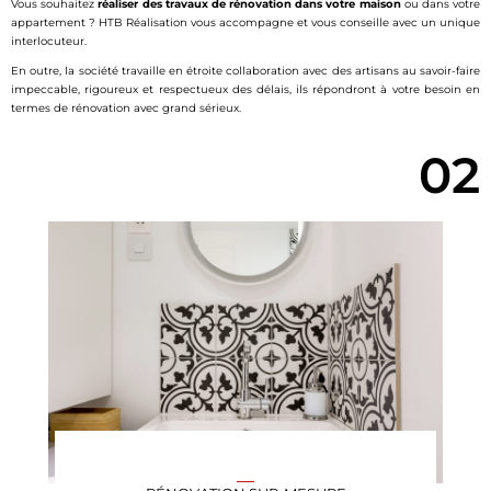
Vous souhaitez
réaliser des travaux de rénovation dans votre maison
ou dans votre
appartement ? HTB Réalisation vous accompagne et vous conseille avec un unique
interlocuteur.
En outre, la société travaille en étroite collaboration avec des artisans au savoir-faire
impeccable, rigoureux et respectueux des délais, ils répondront à votre besoin en
termes de rénovation avec grand sérieux.
02