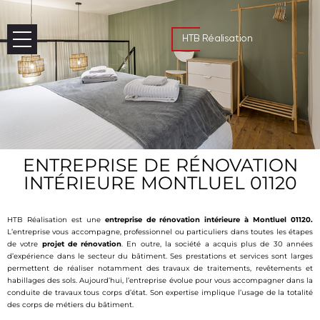
HTB Réalisation
ENTREPRISE DE RÉNOVATION
INTÉRIEURE MONTLUEL 01120
HTB Réalisation est une
entreprise de rénovation intérieure à Montluel 01120.
L’entreprise vous accompagne, professionnel ou particuliers dans toutes les étapes
de votre
projet de rénovation
. En outre, la société a acquis plus de 30 années
d’expérience dans le secteur du bâtiment. Ses prestations et services sont larges
permettent de réaliser notamment des travaux de traitements, revêtements et
habillages des sols. Aujourd’hui, l’entreprise évolue pour vous accompagner dans la
conduite de travaux tous corps d’état. Son expertise implique l’usage de la totalité
des corps de métiers du bâtiment.