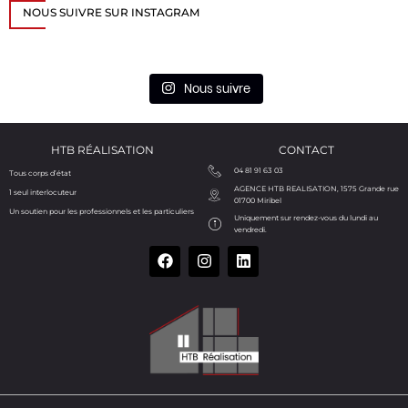
NOUS SUIVRE SUR INSTAGRAM
Nous suivre
HTB RÉALISATION
CONTACT
04 81 91 63 03
Tous corps d’état
AGENCE HTB REALISATION, 1575 Grande rue
1 seul interlocuteur
01700 Miribel
Un soutien pour les professionnels et les particuliers
Uniquement sur rendez-vous du lundi au
vendredi.