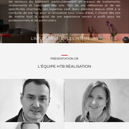
les secteurs du bâtiment, particulièrement en travaux de traitements,
revêtements et habillages des sols. Fort de ses références et de ses
spécificités chantiers, son expertise s’est donc étendue depuis 2018 à la
conduite de travaux pour la rénovation tous corps d’état, il choisit dès lors
de mettre tout le capital de son expérience terrain à profit pour les
professionnels et les particuliers.
L'ART DE RÉVÉLER LES INTÉRIEURS
PRÉSENTATION DE
L'ÉQUIPE HTB RÉALISATION