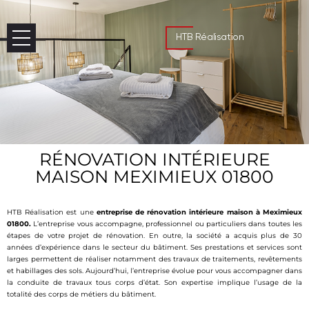
HTB Réalisation
RÉNOVATION INTÉRIEURE
MAISON MEXIMIEUX 01800
HTB Réalisation est une
entreprise de rénovation intérieure maison à Meximieux
01800.
L’entreprise vous accompagne, professionnel ou particuliers dans toutes les
étapes de votre projet de rénovation. En outre, la société a acquis plus de 30
années d’expérience dans le secteur du bâtiment. Ses prestations et services sont
larges permettent de réaliser notamment des travaux de traitements, revêtements
et habillages des sols. Aujourd’hui, l’entreprise évolue pour vous accompagner dans
la conduite de travaux tous corps d’état. Son expertise implique l’usage de la
totalité des corps de métiers du bâtiment.