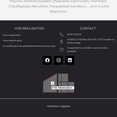
Maçons, Peintres façadiers, Plaquistes, Electriciens, Plombiers,
Chauffagistes, Menuisiers, Parquetistes Carreleurs … sont à votre
disposition.
HTB RÉALISATION
CONTACT
04 81 91 63 03
Tous corps d’état
AGENCE HTB REALISATION, 1575 Grande rue
1 seul interlocuteur
01700 Miribel
Un soutien pour les professionnels et les particuliers
Uniquement sur rendez-vous du lundi au
vendredi.
Mentions légales