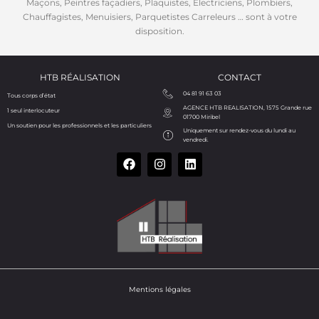
Maçons, Peintres façadiers, Plaquistes, Electriciens, Plombiers,
Chauffagistes, Menuisiers, Parquetistes Carreleurs … sont à votre
disposition.
HTB RÉALISATION
CONTACT
04 81 91 63 03
Tous corps d’état
AGENCE HTB REALISATION, 1575 Grande rue
1 seul interlocuteur
01700 Miribel
Un soutien pour les professionnels et les particuliers
Uniquement sur rendez-vous du lundi au
vendredi.
Mentions légales