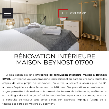
HTB Réalisation
RÉNOVATION INTÉRIEURE
MAISON BEYNOST 01700
HTB Réalisation est une
entreprise de rénovation intérieure maison à Beynost
01700.
L’entreprise vous accompagne, professionnel ou particuliers dans toutes les
étapes de votre projet de rénovation. En outre, la société a acquis plus de 30
années d’expérience dans le secteur du bâtiment. Ses prestations et services sont
larges permettent de réaliser notamment des travaux de traitements, revêtements
et habillages des sols. Aujourd’hui, l’entreprise évolue pour vous accompagner dans
la conduite de travaux tous corps d’état. Son expertise implique l’usage de la
totalité des corps de métiers du bâtiment.