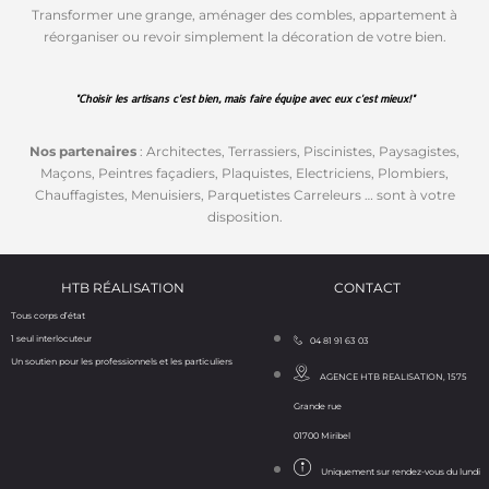
Transformer une grange, aménager des combles, appartement à
réorganiser ou revoir simplement la décoration de votre bien.
"Choisir les artisans c'est bien, mais faire équipe avec eux c'est mieux!"
Nos partenaires
: Architectes, Terrassiers, Piscinistes, Paysagistes,
Maçons, Peintres façadiers, Plaquistes, Electriciens, Plombiers,
Chauffagistes, Menuisiers, Parquetistes Carreleurs … sont à votre
disposition.
HTB RÉALISATION
CONTACT
Tous corps d’état
1 seul interlocuteur
04 81 91 63 03
Un soutien pour les professionnels et les particuliers
AGENCE HTB REALISATION, 1575
Grande rue
01700 Miribel
Uniquement sur rendez-vous du lundi