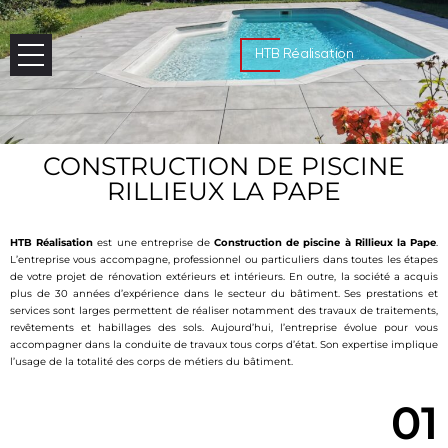
HTB Réalisation
CONSTRUCTION DE PISCINE
RILLIEUX LA PAPE
HTB Réalisation
est une entreprise de
Construction de piscine à Rillieux la Pape
.
L’entreprise vous accompagne, professionnel ou particuliers dans toutes les étapes
de votre projet de rénovation extérieurs et intérieurs. En outre, la société a acquis
plus de 30 années d’expérience dans le secteur du bâtiment. Ses prestations et
services sont larges permettent de réaliser notamment des travaux de traitements,
revêtements et habillages des sols. Aujourd’hui, l’entreprise évolue pour vous
accompagner dans la conduite de travaux tous corps d’état. Son expertise implique
l’usage de la totalité des corps de métiers du bâtiment.
01