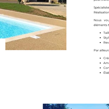
Spécialis
Réalisatio
Nous vou
éléments t
Tai
Styl
Rev
Par ailleur
Cré
Amé
Con
Éla