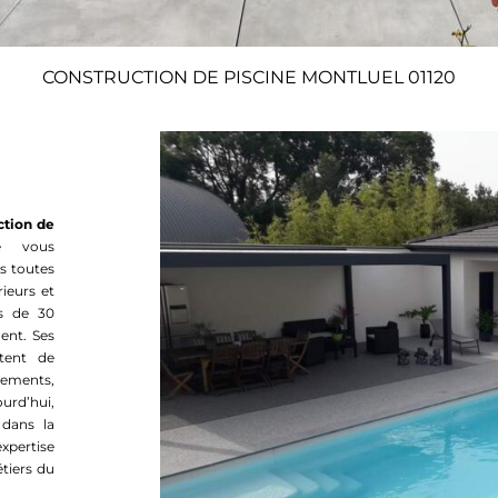
CONSTRUCTION DE PISCINE MONTLUEL 01120
ction de
se vous
s toutes
ieurs et
us de 30
ent. Ses
ttent de
ements,
urd’hui,
 dans la
xpertise
étiers du