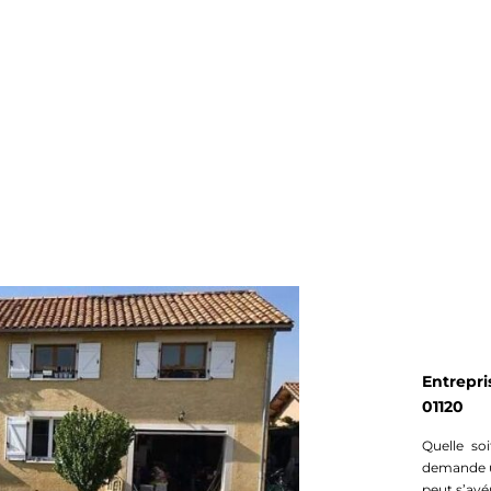
Entrepri
01120
Quelle so
demande u
peut s’avér